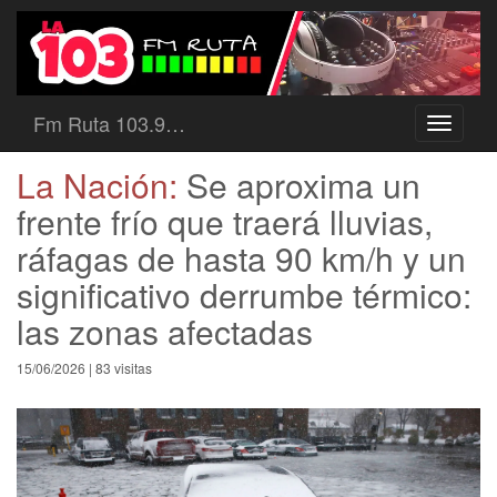
Fm Ruta 103.9…
Toggle
navigati
La Nación:
Se aproxima un
frente frío que traerá lluvias,
ráfagas de hasta 90 km/h y un
significativo derrumbe térmico:
las zonas afectadas
15/06/2026 | 83 visitas