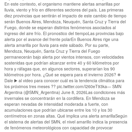
En este contexto, el organismo mantiene alertas amarillas por
lluvia, viento y frío en diferentes sectores del país. Las primeras
diez provincias que sentirán el impacto de este cambio de tiempo
serán Buenos Aires, Mendoza, Neuquén, Santa Cruz y Tierra del
Fuego, donde se esperan distintos fenómenos asociados al
ingreso del aire frío. El pronostico del tiempoLas provincias bajo
alerta por el avance del frente polarEn Buenos Aires rige una
alerta amarilla por lluvia para este sábado. Por su parte,
Mendoza, Neuquén, Santa Cruz y Tierra del Fuego
permanecerán bajo alerta por vientos intensos, con velocidades
sostenidas que podrían alcanzar entre 40 y 60 kilómetros por
hora y ráfagas que, en algunos sectores, superarían los 90
kilómetros por hora. ¿Qué se espera para el invierno 2026? ❄
Dale ▶️ al video para conocer cuál es la tendencia climática para
los próximos tres meses ?️?️ pic.twitter.com/I260eT93ka— SMN
Argentina (@SMN_Argentina) June 8, 2026Las condiciones más
invernales se concentrarán en la cordillera. En Mendoza se
esperan nevadas de intensidad moderada a fuerte, con
acumulaciones que podrían ubicarse entre los 10 y los 30
centímetros en zonas altas. Qué implica una alerta amarillaSegún
el sistema de alertas del SMN, el nivel amarillo indica la presencia
de fenómenos meteorológicos con capacidad de provocar