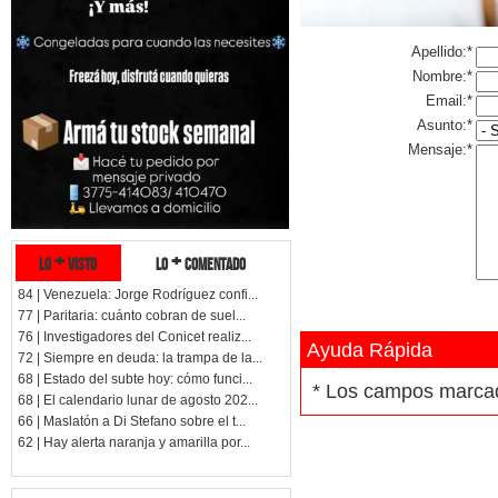
Apellido:*
Nombre:*
Email:*
Asunto:*
Mensaje:*
lo + visto
lo + comentado
84 | Venezuela: Jorge Rodríguez confi...
77 | Paritaria: cuánto cobran de suel...
76 | Investigadores del Conicet realiz...
Ayuda Rápida
72 | Siempre en deuda: la trampa de la...
68 | Estado del subte hoy: cómo funci...
* Los campos marc
68 | El calendario lunar de agosto 202...
66 | Maslatón a Di Stefano sobre el t...
62 | Hay alerta naranja y amarilla por...