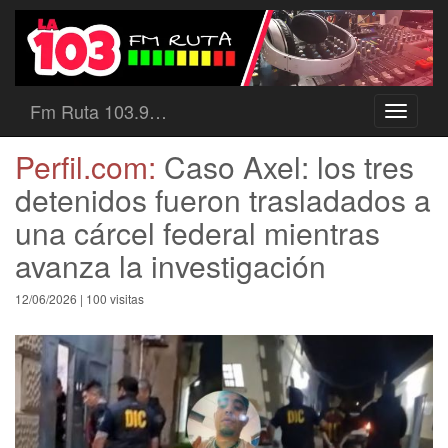
Fm Ruta 103.9…
Toggle
navigati
Perfil.com:
Caso Axel: los tres
detenidos fueron trasladados a
una cárcel federal mientras
avanza la investigación
12/06/2026 | 100 visitas