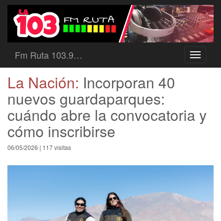
Fm Ruta 103.9…
Toggle
navigati
La Nación:
Incorporan 40
nuevos guardaparques:
cuándo abre la convocatoria y
cómo inscribirse
06/05/2026 | 117 visitas