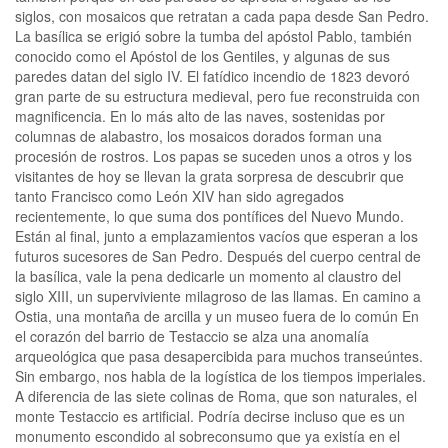
siglos, con mosaicos que retratan a cada papa desde San Pedro.
La basílica se erigió sobre la tumba del apóstol Pablo, también
conocido como el Apóstol de los Gentiles, y algunas de sus
paredes datan del siglo IV. El fatídico incendio de 1823 devoró
gran parte de su estructura medieval, pero fue reconstruida con
magnificencia. En lo más alto de las naves, sostenidas por
columnas de alabastro, los mosaicos dorados forman una
procesión de rostros. Los papas se suceden unos a otros y los
visitantes de hoy se llevan la grata sorpresa de descubrir que
tanto Francisco como León XIV han sido agregados
recientemente, lo que suma dos pontífices del Nuevo Mundo.
Están al final, junto a emplazamientos vacíos que esperan a los
futuros sucesores de San Pedro. Después del cuerpo central de
la basílica, vale la pena dedicarle un momento al claustro del
siglo XIII, un superviviente milagroso de las llamas. En camino a
Ostia, una montaña de arcilla y un museo fuera de lo común En
el corazón del barrio de Testaccio se alza una anomalía
arqueológica que pasa desapercibida para muchos transeúntes.
Sin embargo, nos habla de la logística de los tiempos imperiales.
A diferencia de las siete colinas de Roma, que son naturales, el
monte Testaccio es artificial. Podría decirse incluso que es un
monumento escondido al sobreconsumo que ya existía en el