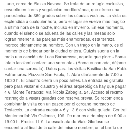
Lune, cerca de Piazza Navona. Se trata de un refugio exclusivo,
envuelto en flores y vegetación mediterránea, que ofrece una
panorámica de 360 grados sobre las cúpulas vecinas. La vista es
espléndida a cualquier hora, pero el lugar se vuelve más mágico
a última hora de la noche, incluso en invierno. En ese momento,
cuando el silencio se adueña de las calles y las mesas solo
logran retener a las parejas más enamoradas, esta terraza
merece plenamente su nombre. Con un trago en la mano, es el
momento de brindar por la ciudad entera. Quizás suena en la
radio una canción de Luca Barbarossa, aquella que pide: «Roma
fatata lasciami cantare una serenata» (Roma encantada, déjame
cantar una serenata). Datos para las visitas Basílica de San Pablo
Extramuros: Piazzale San Paolo, 1. Abre diariamente de 7:00 a
18:30 h. El claustro cierra un poco antes. La entrada es gratuita,
pero para visitar el claustro y el área arqueológica hay que pagar
4 €. Monte Testaccio: Via Nicola Zabaglia, 24. Acceso al recinto
restringido a visitas guiadas con reserva previa. Se recomienda
combinar la visita con un paseo por el cercano mercado de
Testaccio. La entrada cuesta 4 € y 13 € con visita guiada. Central
Montemartini: Via Ostiense, 106. De martes a domingo de 9:00 a
19:00 h. Precio: 11 €. La escalinata de Viale Glorioso se
encuentra al final de la calle del mismo nombre, en el barrio de