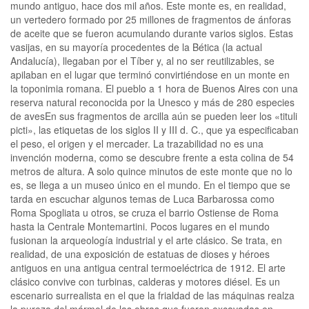
mundo antiguo, hace dos mil años. Este monte es, en realidad,
un vertedero formado por 25 millones de fragmentos de ánforas
de aceite que se fueron acumulando durante varios siglos. Estas
vasijas, en su mayoría procedentes de la Bética (la actual
Andalucía), llegaban por el Tíber y, al no ser reutilizables, se
apilaban en el lugar que terminó convirtiéndose en un monte en
la toponimia romana. El pueblo a 1 hora de Buenos Aires con una
reserva natural reconocida por la Unesco y más de 280 especies
de avesEn sus fragmentos de arcilla aún se pueden leer los «tituli
picti», las etiquetas de los siglos II y III d. C., que ya especificaban
el peso, el origen y el mercader. La trazabilidad no es una
invención moderna, como se descubre frente a esta colina de 54
metros de altura. A solo quince minutos de este monte que no lo
es, se llega a un museo único en el mundo. En el tiempo que se
tarda en escuchar algunos temas de Luca Barbarossa como
Roma Spogliata u otros, se cruza el barrio Ostiense de Roma
hasta la Centrale Montemartini. Pocos lugares en el mundo
fusionan la arqueología industrial y el arte clásico. Se trata, en
realidad, de una exposición de estatuas de dioses y héroes
antiguos en una antigua central termoeléctrica de 1912. El arte
clásico convive con turbinas, calderas y motores diésel. Es un
escenario surrealista en el que la frialdad de las máquinas realza
la pureza del mármol de las obras que fueron excavadas en