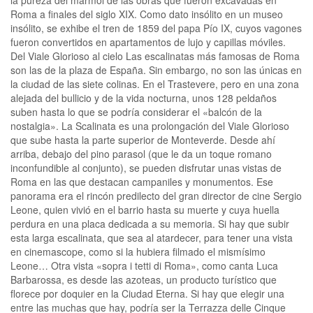
Roma a finales del siglo XIX. Como dato insólito en un museo
insólito, se exhibe el tren de 1859 del papa Pío IX, cuyos vagones
fueron convertidos en apartamentos de lujo y capillas móviles.
Del Viale Glorioso al cielo Las escalinatas más famosas de Roma
son las de la plaza de España. Sin embargo, no son las únicas en
la ciudad de las siete colinas. En el Trastevere, pero en una zona
alejada del bullicio y de la vida nocturna, unos 128 peldaños
suben hasta lo que se podría considerar el «balcón de la
nostalgia». La Scalinata es una prolongación del Viale Glorioso
que sube hasta la parte superior de Monteverde. Desde ahí
arriba, debajo del pino parasol (que le da un toque romano
inconfundible al conjunto), se pueden disfrutar unas vistas de
Roma en las que destacan campaniles y monumentos. Ese
panorama era el rincón predilecto del gran director de cine Sergio
Leone, quien vivió en el barrio hasta su muerte y cuya huella
perdura en una placa dedicada a su memoria. Si hay que subir
esta larga escalinata, que sea al atardecer, para tener una vista
en cinemascope, como si la hubiera filmado el mismísimo
Leone… Otra vista «sopra i tetti di Roma», como canta Luca
Barbarossa, es desde las azoteas, un producto turístico que
florece por doquier en la Ciudad Eterna. Si hay que elegir una
entre las muchas que hay, podría ser la Terrazza delle Cinque