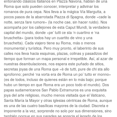
entonando clásicos italianos en Piazza Navona, hablan de una
Roma que solo pueden conocer, interpretar y adivinar los
romanos de pura cepa. Nos lleva a la mágica Vía Margutta, a
pocos pasos de la abarrotada Piazza di Spagna, donde «cade la
notte, senza fare rumore» (la noche cae, sin hacer ruido). Nos
acompaña por los callejones de esta Caput Mundi, la verdadera
capital del mundo, donde «pe’ tutti ce sta ‘n cuartino e ‘na
bruschetta» (para todos hay un cuartito de vino y una
bruschetta). Cada viajero tiene su Roma, más o menos
monumental y turística. Pero muy pronto, el laberinto de sus
calles nos lleva hacia esquinas, plazas, colinas y pasadizos del
tiempo que forman un mapa personal e irrepetible. Así, al azar de
nuestras deambulaciones, nos espera este puñado de sitios,
secretas joyas de una Roma que «è de tutti, pure de chi sta allo
sprofonno; perché ‘na vorta era de Roma un po’ tutto er monno»
(es de todos, incluso de quienes están en lo más bajo; porque
hubo un tiempo en que Roma era un poco todo el mundo). Dos
papas sudamericanos San Pablo Extramuros es una exquisita
joya del arte religioso, mucho menos visitada que el Vaticano,
Santa María la Mayor y otras iglesias céntricas de Roma, aunque
es una de las cuatro basílicas mayores de la ciudad. Discreta e
imponente a la vez, sorprende no solo por sus dimensiones, sino
también porque en sus paredes se aprecia el legado de los