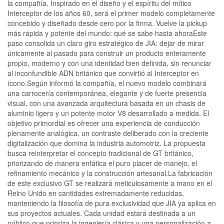
la compañía. Inspirado en el diseño y el espíritu del mítico
Interceptor de los años 60, será el primer modelo completamente
concebido y diseñado desde cero por la firma. Vuelve la pickup
más rápida y potente del mundo: qué se sabe hasta ahoraEste
paso consolida un claro giro estratégico de JIA: dejar de mirar
únicamente al pasado para construir un producto enteramente
propio, moderno y con una identidad bien definida, sin renunciar
al inconfundible ADN británico que convirtió al Interceptor en
ícono.Según informó la compañía, el nuevo modelo combinará
una carrocería contemporánea, elegante y de fuerte presencia
visual, con una avanzada arquitectura basada en un chasis de
aluminio ligero y un potente motor V8 desarrollado a medida. El
objetivo primordial es ofrecer una experiencia de conducción
plenamente analógica, un contraste deliberado con la creciente
digitalización que domina la industria automotriz. La propuesta
busca reinterpretar el concepto tradicional de GT británico,
priorizando de manera enfática el puro placer de manejo, el
refinamiento mecánico y la construcción artesanal.La fabricación
de este exclusivo GT se realizará meticulosamente a mano en el
Reino Unido en cantidades extremadamente reducidas,
manteniendo la filosofía de pura exclusividad que JIA ya aplica en
sus proyectos actuales. Cada unidad estará destinada a un
público que prioriza la ingeniería clásica y una personalización a