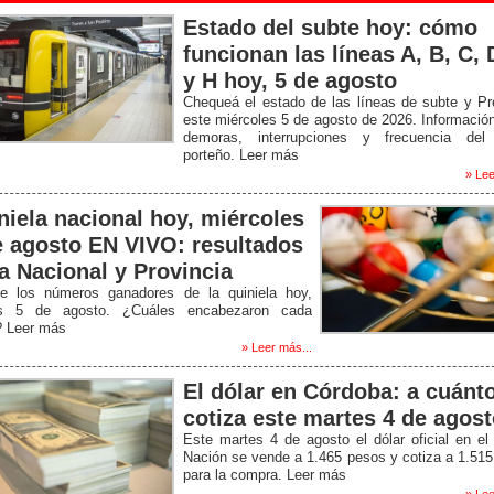
Estado del subte hoy: cómo
funcionan las líneas A, B, C, 
y H hoy, 5 de agosto
Chequeá el estado de las líneas de subte y P
este miércoles 5 de agosto de 2026. Informació
demoras, interrupciones y frecuencia del
porteño. Leer más
» Lee
niela nacional hoy, miércoles
e agosto EN VIVO: resultados
la Nacional y Provincia
e los números ganadores de la quiniela hoy,
s 5 de agosto. ¿Cuáles encabezaron cada
? Leer más
» Leer más...
El dólar en Córdoba: a cuánt
cotiza este martes 4 de agos
Este martes 4 de agosto el dólar oficial en e
Nación se vende a 1.465 pesos y cotiza a 1.51
para la compra. Leer más