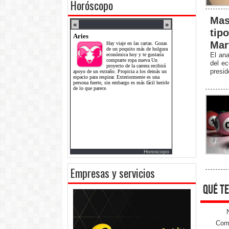
Horóscopo
Mas
tip
Mar
El ana
del ec
presid
Horoscopo
Empresas y servicios
qué te
Come