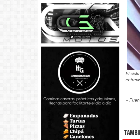
El cic
entrevi
» Fuent
Tambi