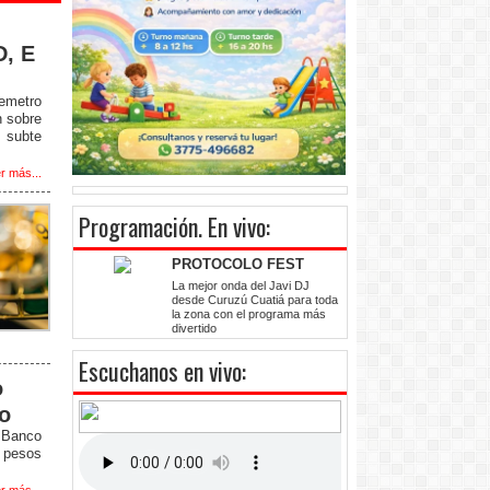
D, E
remetro
n sobre
 subte
r más...
Programación
. En vivo:
PROTOCOLO FEST
La mejor onda del Javi DJ
desde Curuzú Cuatiá para toda
la zona con el programa más
divertido
Escuchanos en vivo:
o
to
l Banco
5 pesos