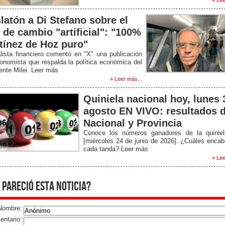
» Lee
latón a Di Stefano sobre el
o de cambio "artificial": "100%
tínez de Hoz puro"
lista financiero comentó en "X" una publicación
onomista que respalda la política económica del
ente Milei. Leer más
» Leer más...
Quiniela nacional hoy, lunes 
agosto EN VIVO: resultados d
Nacional y Provincia
Conoce los números ganadores de la quiniel
[miércoles 24 de junio de 2026]. ¿Cuáles enca
cada tanda? Leer más
» Lee
 pareció esta noticia?
Nombre:
ntario: