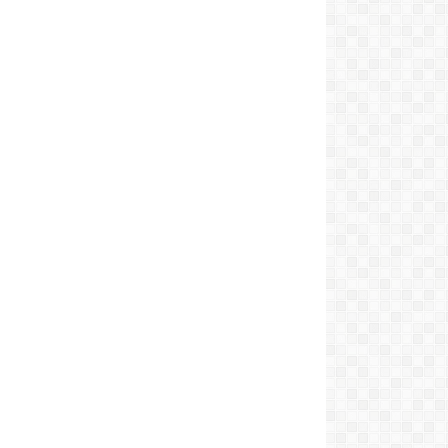
saludos De Parte De Flor Tambien
Carlos Domínguez :
Que bueno volver a escucharlos desde
Junín de los Andes presente un
cacereño. Muy buena la radio
Marina:
Muy linda la nueva web..
Felicitaciones!