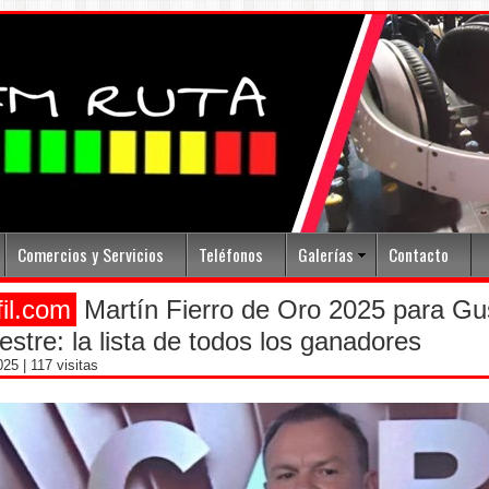
Comercios y Servicios
Teléfonos
Galerías
Contacto
fil.com
Martín Fierro de Oro 2025 para Gu
estre: la lista de todos los ganadores
2025
| 117 visitas