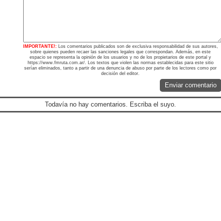
IMPORTANTE!:
Los comentarios publicados son de exclusiva responsabilidad de sus autores,
sobre quienes pueden recaer las sanciones legales que correspondan. Además, en este
espacio se representa la opinión de los usuarios y no de los propietarios de este portal y
https://www.fmruta.com.ar/. Los textos que violen las normas establecidas para este sitio
serían eliminados, tanto a partir de una denuncia de abuso por parte de los lectores como por
decisión del editor.
Enviar comentario
Todavía no hay comentarios. Escriba el suyo.