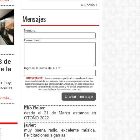
r más...
» Opción 1
Mensajes
Nombre:
Comentario:
3 de
e la
Ingrese la suma de 4 + 5:
IMPORTANTE!:
Los comentarios publicados son de exclusiva
responsabilidad de sus autores, sobre quienes pueden recaer las
a hoy,
sanciones legales que correspondan. Además, en este espacio se
bezaron
representa la opinión de los usuarios y no de los propietarios de
este portal y https://www.fmruta.com.ar/.
Enviar mensaje
r más...
Elio Rojas:
desde el 21 de Marzo estamos en
OTOÑO 2022
javier:
muy buena radio, excelente música.
Felicitaciones sigan asi