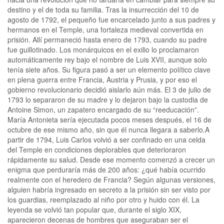
destino y el de toda su familia. Tras la insurrección del 10 de
agosto de 1792, el pequeño fue encarcelado junto a sus padres y
hermanos en el Temple, una fortaleza medieval convertida en
prisión. Allí permaneció hasta enero de 1793, cuando su padre
fue guillotinado. Los monárquicos en el exilio lo proclamaron
automáticamente rey bajo el nombre de Luis XVII, aunque solo
tenía siete años. Su figura pasó a ser un elemento político clave
en plena guerra entre Francia, Austria y Prusia, y por eso el
gobierno revolucionario decidió aislarlo aún más. El 3 de julio de
1793 lo separaron de su madre y lo dejaron bajo la custodia de
Antoine Simon, un zapatero encargado de su “reeducación”.
María Antonieta sería ejecutada pocos meses después, el 16 de
octubre de ese mismo año, sin que él nunca llegara a saberlo.A
partir de 1794, Luis Carlos volvió a ser confinado en una celda
del Temple en condiciones deplorables que deterioraron
rápidamente su salud. Desde ese momento comenzó a crecer un
enigma que perduraría más de 200 años: ¿qué había ocurrido
realmente con el heredero de Francia? Según algunas versiones,
alguien habría ingresado en secreto a la prisión sin ser visto por
los guardias, reemplazado al niño por otro y huido con él. La
leyenda se volvió tan popular que, durante el siglo XIX,
aparecieron decenas de hombres que aseguraban ser el