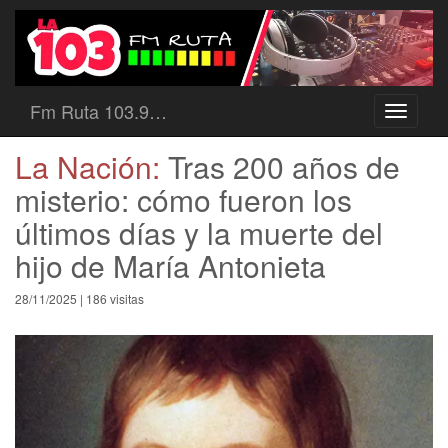
Fm Ruta 103.9…
Toggle
navigati
La Nación:
Tras 200 años de
misterio: cómo fueron los
últimos días y la muerte del
hijo de María Antonieta
28/11/2025 | 186 visitas