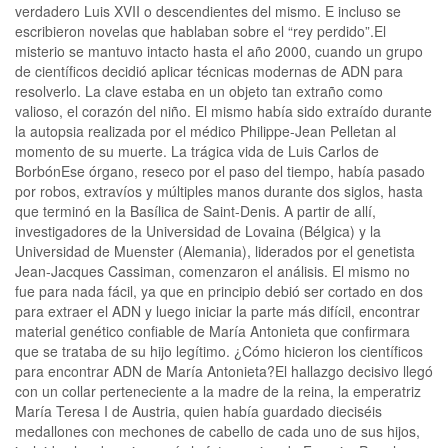
verdadero Luis XVII o descendientes del mismo. E incluso se
escribieron novelas que hablaban sobre el “rey perdido”.El
misterio se mantuvo intacto hasta el año 2000, cuando un grupo
de científicos decidió aplicar técnicas modernas de ADN para
resolverlo. La clave estaba en un objeto tan extraño como
valioso, el corazón del niño. El mismo había sido extraído durante
la autopsia realizada por el médico Philippe-Jean Pelletan al
momento de su muerte. La trágica vida de Luis Carlos de
BorbónEse órgano, reseco por el paso del tiempo, había pasado
por robos, extravíos y múltiples manos durante dos siglos, hasta
que terminó en la Basílica de Saint-Denis. A partir de allí,
investigadores de la Universidad de Lovaina (Bélgica) y la
Universidad de Muenster (Alemania), liderados por el genetista
Jean-Jacques Cassiman, comenzaron el análisis. El mismo no
fue para nada fácil, ya que en principio debió ser cortado en dos
para extraer el ADN y luego iniciar la parte más difícil, encontrar
material genético confiable de María Antonieta que confirmara
que se trataba de su hijo legítimo. ¿Cómo hicieron los científicos
para encontrar ADN de María Antonieta?El hallazgo decisivo llegó
con un collar perteneciente a la madre de la reina, la emperatriz
María Teresa I de Austria, quien había guardado dieciséis
medallones con mechones de cabello de cada uno de sus hijos,