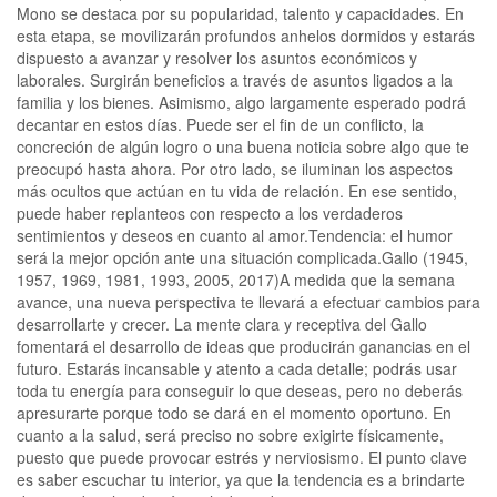
Mono se destaca por su popularidad, talento y capacidades. En
esta etapa, se movilizarán profundos anhelos dormidos y estarás
dispuesto a avanzar y resolver los asuntos económicos y
laborales. Surgirán beneficios a través de asuntos ligados a la
familia y los bienes. Asimismo, algo largamente esperado podrá
decantar en estos días. Puede ser el fin de un conflicto, la
concreción de algún logro o una buena noticia sobre algo que te
preocupó hasta ahora. Por otro lado, se iluminan los aspectos
más ocultos que actúan en tu vida de relación. En ese sentido,
puede haber replanteos con respecto a los verdaderos
sentimientos y deseos en cuanto al amor.Tendencia: el humor
será la mejor opción ante una situación complicada.Gallo (1945,
1957, 1969, 1981, 1993, 2005, 2017)A medida que la semana
avance, una nueva perspectiva te llevará a efectuar cambios para
desarrollarte y crecer. La mente clara y receptiva del Gallo
fomentará el desarrollo de ideas que producirán ganancias en el
futuro. Estarás incansable y atento a cada detalle; podrás usar
toda tu energía para conseguir lo que deseas, pero no deberás
apresurarte porque todo se dará en el momento oportuno. En
cuanto a la salud, será preciso no sobre exigirte físicamente,
puesto que puede provocar estrés y nerviosismo. El punto clave
es saber escuchar tu interior, ya que la tendencia es a brindarte