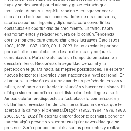
haga y se destacará por el talento y gusto refinado que
manifieste. Aunque tu espíritu rebelde y transgresor podría
chocar con las ideas más conservadoras de otras personas,
sabrás actuar con ingenio y diplomacia para convertir los
obstáculos en oportunidad de crecimiento. En tanto, habrá
enamoramientos y relaciones fuera de lo común.Tendencia:
óptimo momento para emprendimientos lucrativos.Gato (1951,
1963, 1975, 1987, 1999, 2011, 2023)Es un excelente período
para asimilar conocimientos, desarrollar ideas y mejorar la
comunicación. Para el Gato, será un tiempo de entusiasmo y
descubrimiento. Recobrarás la seguridad personal y tu
percepción te guiará hacia las mejores posibilidades. Te esperan
nuevos horizontes laborales y satisfacciones a nivel personal. En
el amor, si tu relación está atravesando un período de tensión y
rutina, será hora de enfrentar la situación y buscar soluciones. El
diálogo sincero permitirá que el distanciamiento llegue a su fin.
Ambos estarán predispuestos a restablecer la comunicación y
olvidar las diferencias.Tendencia: nueva filosofía de vida que te
acerca a la calma y el bienestar.Dragón (1952, 1964, 1976, 1988,
2000, 2012, 2024)Tu espíritu emprendedor te permitirá poner en
marcha algún proyecto y superar cualquier adversidad que se
presente. Será oportuno concluir asuntos pendientes y realizar