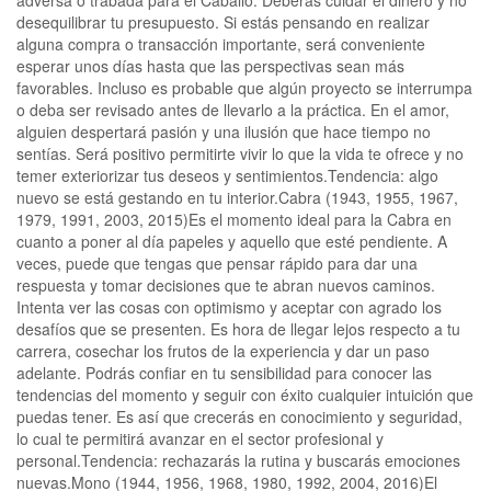
desequilibrar tu presupuesto. Si estás pensando en realizar
alguna compra o transacción importante, será conveniente
esperar unos días hasta que las perspectivas sean más
favorables. Incluso es probable que algún proyecto se interrumpa
o deba ser revisado antes de llevarlo a la práctica. En el amor,
alguien despertará pasión y una ilusión que hace tiempo no
sentías. Será positivo permitirte vivir lo que la vida te ofrece y no
temer exteriorizar tus deseos y sentimientos.Tendencia: algo
nuevo se está gestando en tu interior.Cabra (1943, 1955, 1967,
1979, 1991, 2003, 2015)Es el momento ideal para la Cabra en
cuanto a poner al día papeles y aquello que esté pendiente. A
veces, puede que tengas que pensar rápido para dar una
respuesta y tomar decisiones que te abran nuevos caminos.
Intenta ver las cosas con optimismo y aceptar con agrado los
desafíos que se presenten. Es hora de llegar lejos respecto a tu
carrera, cosechar los frutos de la experiencia y dar un paso
adelante. Podrás confiar en tu sensibilidad para conocer las
tendencias del momento y seguir con éxito cualquier intuición que
puedas tener. Es así que crecerás en conocimiento y seguridad,
lo cual te permitirá avanzar en el sector profesional y
personal.Tendencia: rechazarás la rutina y buscarás emociones
nuevas.Mono (1944, 1956, 1968, 1980, 1992, 2004, 2016)El