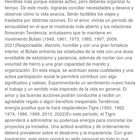
Rendirás más porque estarás activo, pero deberás organizar tu
tiempo. De este modo, lograrás conciliar necesidades y deseos y
observar cómo tu vida avanza. Serán factibles los viajes y
traslados por distintas razones. En el amor, vivirás un período de
sensualidad en el que te mostrarás más abierto y tus relaciones
florecerán.Tendencia: entusiasmo que te mantiene en
movimiento.Búfalo (1949, 1961, 1973, 1985, 1997, 2009,
2021)Responsable, discreto, humilde y con una gran fortaleza
interior, el Búfalo enfrenta las vicisitudes de la vida con una dosis
envidiable de estoicismo y paciencia, además de contar con una
voluntad de hierro y una gran capacidad de mando y
organización. En esta etapa, se acentúan estas cualidades y una
activa participación social te permitirá contribuir con algo
significativo y valioso. Experimentarás un sentimiento nuevo hacia
el trabajo y un sentido más inspirado de la vida en general. El
amor y las buenas acciones podrán conducirte a recibir un
agradable regalo o algún beneficio inesperado.Tendencia:
energía positiva que te hará resplandecer.Tigre (1950, 1962,
1974, 1986, 1998, 2010, 2022)En este período, el Tigre
aprenderá a administrar su poderosa energía para concretar los
proyectos ya iniciados. Una actitud analítica y de ordenamiento
deberá prevalecer sobre el desánimo y la impaciencia. Con gran
inspiración, este signo pondrá su sello personal en todo lo que