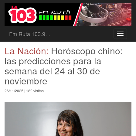
Fm Ruta 103.9…
Toggle
navigati
La Nación:
Horóscopo chino:
las predicciones para la
semana del 24 al 30 de
noviembre
26/11/2025 | 182 visitas