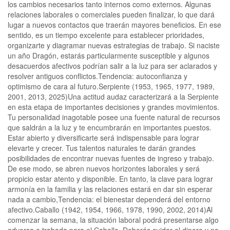
los cambios necesarios tanto internos como externos. Algunas
relaciones laborales o comerciales pueden finalizar, lo que dará
lugar a nuevos contactos que traerán mayores beneficios. En ese
sentido, es un tiempo excelente para establecer prioridades,
organizarte y diagramar nuevas estrategias de trabajo. Si naciste
un año Dragón, estarás particularmente susceptible y algunos
desacuerdos afectivos podrían salir a la luz para ser aclarados y
resolver antiguos conflictos.Tendencia: autoconfianza y
optimismo de cara al futuro.Serpiente (1953, 1965, 1977, 1989,
2001, 2013, 2025)Una actitud audaz caracterizará a la Serpiente
en esta etapa de importantes decisiones y grandes movimientos.
Tu personalidad inagotable posee una fuente natural de recursos
que saldrán a la luz y te encumbrarán en importantes puestos.
Estar abierto y diversificarte será indispensable para lograr
elevarte y crecer. Tus talentos naturales te darán grandes
posibilidades de encontrar nuevas fuentes de ingreso y trabajo.
De ese modo, se abren nuevos horizontes laborales y será
propicio estar atento y disponible. En tanto, la clave para lograr
armonía en la familia y las relaciones estará en dar sin esperar
nada a cambio,Tendencia: el bienestar dependerá del entorno
afectivo.Caballo (1942, 1954, 1966, 1978, 1990, 2002, 2014)Al
comenzar la semana, la situación laboral podrá presentarse algo
adversa o trabada para el Caballo. Deberás cuidar el dinero y no