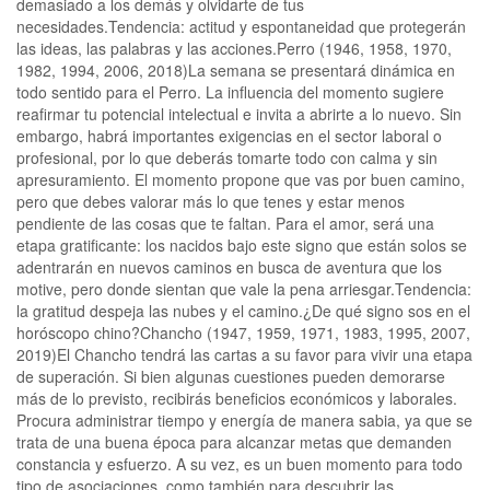
demasiado a los demás y olvidarte de tus
necesidades.Tendencia: actitud y espontaneidad que protegerán
las ideas, las palabras y las acciones.Perro (1946, 1958, 1970,
1982, 1994, 2006, 2018)La semana se presentará dinámica en
todo sentido para el Perro. La influencia del momento sugiere
reafirmar tu potencial intelectual e invita a abrirte a lo nuevo. Sin
embargo, habrá importantes exigencias en el sector laboral o
profesional, por lo que deberás tomarte todo con calma y sin
apresuramiento. El momento propone que vas por buen camino,
pero que debes valorar más lo que tenes y estar menos
pendiente de las cosas que te faltan. Para el amor, será una
etapa gratificante: los nacidos bajo este signo que están solos se
adentrarán en nuevos caminos en busca de aventura que los
motive, pero donde sientan que vale la pena arriesgar.Tendencia:
la gratitud despeja las nubes y el camino.¿De qué signo sos en el
horóscopo chino?Chancho (1947, 1959, 1971, 1983, 1995, 2007,
2019)El Chancho tendrá las cartas a su favor para vivir una etapa
de superación. Si bien algunas cuestiones pueden demorarse
más de lo previsto, recibirás beneficios económicos y laborales.
Procura administrar tiempo y energía de manera sabia, ya que se
trata de una buena época para alcanzar metas que demanden
constancia y esfuerzo. A su vez, es un buen momento para todo
tipo de asociaciones, como también para descubrir las