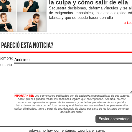
la culpa y cómo salir de ella
Secuestra decisiones, deforma vínculos y se a
de exigencias imposibles; la ciencia explica 
fabrica y qué se puede hacer con ella
» Lee
 pareció esta noticia?
Nombre:
ntario:
IMPORTANTE!:
Los comentarios publicados son de exclusiva responsabilidad de sus autores,
sobre quienes pueden recaer las sanciones legales que correspondan. Además, en este
espacio se representa la opinión de los usuarios y no de los propietarios de este portal y
https://www.fmruta.com.ar/. Los textos que violen las normas establecidas para este sitio
serían eliminados, tanto a partir de una denuncia de abuso por parte de los lectores como por
decisión del editor.
Enviar comentario
Todavía no hay comentarios. Escriba el suyo.