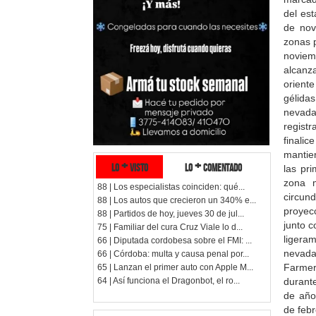
del es
de nov
zonas 
noviem
alcanz
oriente
gélida
nevadas
regist
finali
mantie
lo + visto
lo + comentado
las pr
zona m
88 | Los especialistas coinciden: qué...
circun
88 | Los autos que crecieron un 340% e...
proyec
88 | Partidos de hoy, jueves 30 de jul...
junto c
75 | Familiar del cura Cruz Viale lo d...
ligera
66 | Diputada cordobesa sobre el FMI: ...
nevadas
66 | Córdoba: multa y causa penal por...
Farmer
65 | Lanzan el primer auto con Apple M...
durante
64 | Así funciona el Dragonbot, el ro...
de año
de febr