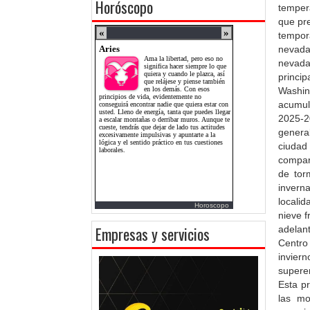
Horóscopo
temper
que pre
tempora
nevada
nevada
princi
Washin
acumul
2025-
genera
ciuda
compar
de tor
inverna
locali
Horoscopo
nieve 
Empresas y servicios
adelan
Centro
invier
supere
Esta p
las mo