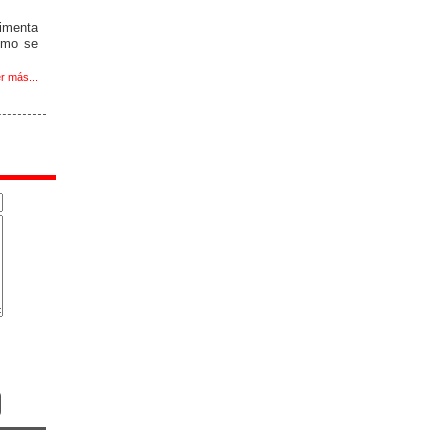
limenta
cómo se
r más...