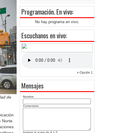
Programación
. En vivo:
No hay programa en vivo.
Escuchanos en vivo:
» Opción 1
Mensajes
dad de
Nombre:
Comentario:
icación
o Norte.
aciones
olitana
Ingrese la suma de 4 + 5: