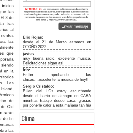
inicios
IMPORTANTE!:
Los comentarios publicados son de exclusiva
que las
responsabilidad de sus autores, sobre quienes pueden recaer las
sanciones legales que correspondan. Además, en este espacio se
El 3 de
representa la opinión de los usuarios y no de los propietarios de
este portal y https://www.fmruta.com.ar/.
da tras
Enviar mensaje
rios al
rrientes
Elio Rojas:
ara las
desde el 21 de Marzo estamos en
OTOÑO 2022
nalmente
tes que
javier:
muy buena radio, excelente música.
mporada
Felicitaciones sigan asi
 siendo
Iris:
á en la
Están aprobando las
itorios
chicas....excelente la música de hoy!!!
do. Las
Sergio Cristaldo:
Island,
BUen dia! LOs estoy escuchando
térmicos
desde el barrio de almagro en CABA
ribo de
mientras trabajo desde casa. gracias
por ponerle calor a esta mañana tan fria
s de Old
aca tambien. Saludos!
ntrarán
Clima
RUBENS SIVIERO:
o de fin
HOY 12 DE JUNIO SE CUMPLE UN
semanas
AÑO MAS DE LA PARTIDA DE DOÑA
obre las
PETRA PEPA VARGAS DE SIVIERO,