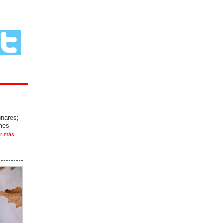
unares;
 mes
r más...