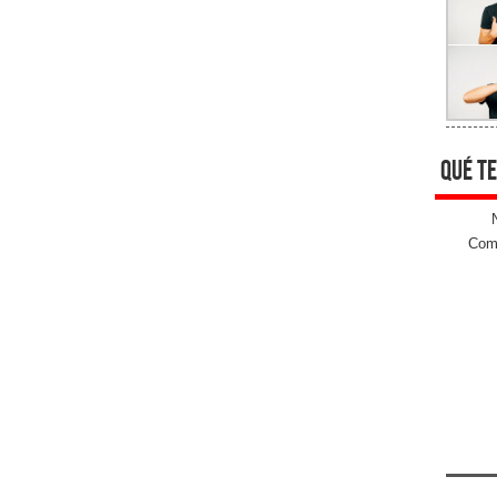
qué te
Come