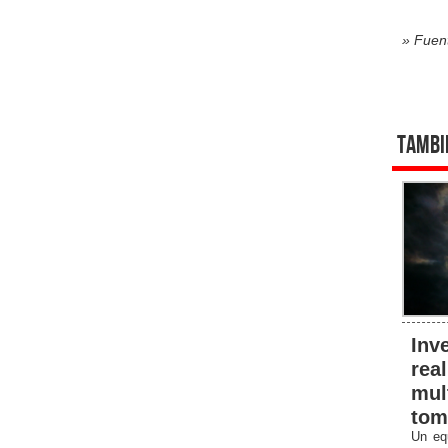
» Fuen
Tambi
Inv
rea
mul
tom
Un equ