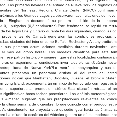
tado. Las primeras nevadas del estado de Nueva YorkLos registros de 
iembre del Northeast Regional Climate Center (NRCC) confirman 
próximas a los Grandes Lagos ya observaron acumulaciones de nieve. 
bre, Binghamton documentó su primera medición de la tempora
ar 0,1 pulgadas (0,2 centímetros).Este fenómeno se repitió en territo
 de los lagos Erie y Ontario durante los días siguientes, cuando las co
s provenientes de Canadá generaron las condiciones propicias p
.Las ciudades del interior como Buffalo, Rochester y Albany tradicio
ran sus primeras acumulaciones medibles durante noviembre, an
ce el mes del otoño boreal. Los modelos climáticos para esta te
nen ese patrón histórico y sugieren que estas localidades continuarán
imeras en experimentar condiciones invernales plenas.¿Cuándo nevar
etropolitana de Nueva York?La metrópoli neoyorquina y sus terr
dantes presentan un panorama distinto al del resto del esta
ciones indican que Manhattan, Brooklyn, Queens, el Bronx y Staten 
on Long Island, experimentarán un inicio de temporada con registros 
mente superiores al promedio histórico.Esta situación retrasa el ar
 significativas hasta fechas posteriores. Los análisis meteorológico
’s Almanac sugieren que las precipitaciones relevantes se conce
 la última semana de diciembre, lo que coincide con el período festiv
. Adicionalmente, se proyecta otro episodio igual hacia las últimas 
ero.La influencia oceánica del Atlántico genera un efecto moderador s