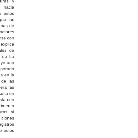
turas y
s hacia
e estos
que las
rias de
actores
rse con
 explica
ales de
ia de La
uye uno
mporada
as en la
 de las
era las
sulta en
sta con
rimenta
uras sí
iciones
gistros
e estos