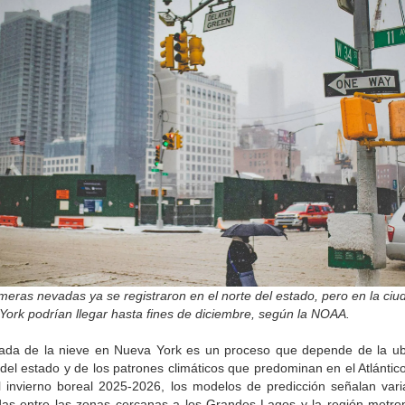
meras nevadas ya se registraron en el norte del estado, pero en la ciu
ork podrían llegar hasta fines de diciembre, según la NOAA.
gada de la nieve en Nueva York es un proceso que depende de la ub
del estado y de los patrones climáticos que predominan en el Atlántic
l invierno boreal 2025-2026, los modelos de predicción señalan vari
as entre las zonas cercanas a los Grandes Lagos y la región metrop