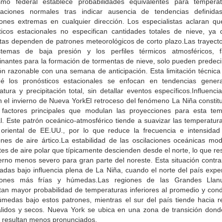
smo federal establece probabilidades equivalentes para tempera
itaciones normales tras indicar ausencia de tendencias definida
iones extremas en cualquier dirección. Los especialistas aclaran qu
ticos estacionales no especifican cantidades totales de nieve, ya 
tas dependen de patrones meteorológicos de corto plazo.Las trayecto
stemas de baja presión y los perfiles térmicos atmosféricos, f
inantes para la formación de tormentas de nieve, solo pueden predeci
ón razonable con una semana de anticipación. Esta limitación técnica
é los pronósticos estacionales se enfocan en tendencias gener
tura y precipitación total, sin detallar eventos específicos.Influenc
n el invierno de Nueva YorkEl retroceso del fenómeno La Niña constit
 factores principales que modulan las proyecciones para esta te
l. Este patrón oceánico-atmosférico tiende a suavizar las temperatur
 oriental de EE.UU., por lo que reduce la frecuencia e intensidad
iones de aire ártico.La estabilidad de las oscilaciones oceánicas mod
tes de aire polar que típicamente descienden desde el norte, lo que re
ierno menos severo para gran parte del noreste. Esta situación contra
adas bajo influencia plena de La Niña, cuando el norte del país expe
iones más frías y húmedas.Las regiones de las Grandes Llan
tan mayor probabilidad de temperaturas inferiores al promedio y cond
medas bajo estos patrones, mientras el sur del país tiende hacia re
lidos y secos. Nueva York se ubica en una zona de transición dond
s resultan menos pronunciados.