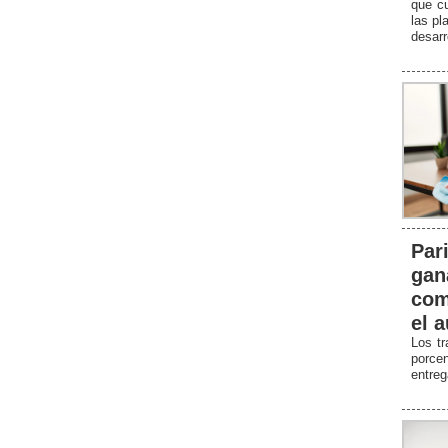
que cu
las pl
desarr
Par
gan
com
el 
Los tr
porce
entreg