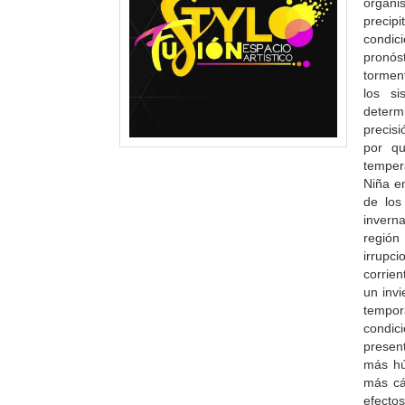
organi
precip
condic
pronós
tormen
los si
determ
precisi
por qu
tempera
Niña e
de los
inverna
región
irrupc
corrien
un inv
tempor
condic
presen
más hú
más cá
efecto