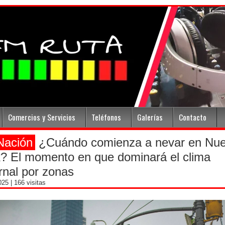
Comercios y Servicios
Teléfonos
Galerías
Contacto
Nación
¿Cuándo comienza a nevar en Nu
? El momento en que dominará el clima
rnal por zonas
2025
| 166 visitas