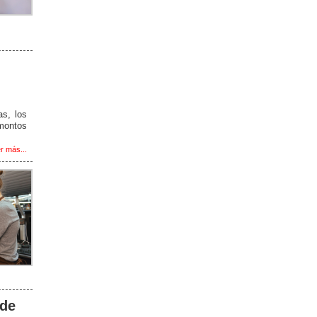
as, los
montos
r más...
 de