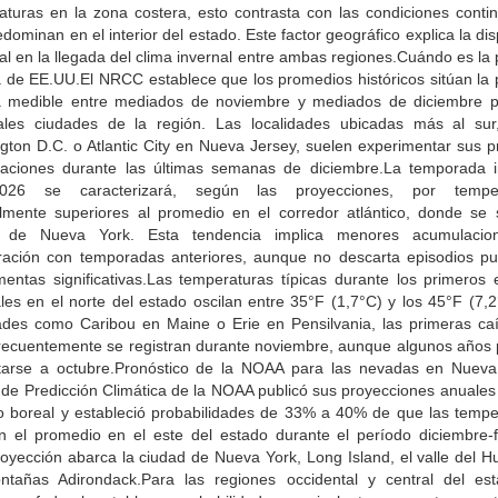
aturas en la zona costera, esto contrasta con las condiciones contin
dominan en el interior del estado. Este factor geográfico explica la di
l en la llegada del clima invernal entre ambas regiones.Cuándo es la
 de EE.UU.El NRCC establece que los promedios históricos sitúan la 
 medible entre mediados de noviembre y mediados de diciembre p
pales ciudades de la región. Las localidades ubicadas más al su
gton D.C. o Atlantic City en Nueva Jersey, suelen experimentar sus p
aciones durante las últimas semanas de diciembre.La temporada i
2026 se caracterizará, según las proyecciones, por temper
lmente superiores al promedio en el corredor atlántico, donde se s
d de Nueva York. Esta tendencia implica menores acumulacio
ación con temporadas anteriores, aunque no descarta episodios pu
mentas significativas.Las temperaturas típicas durante los primeros 
les en el norte del estado oscilan entre 35°F (1,7°C) y los 45°F (7,
dades como Caribou en Maine o Erie en Pensilvania, las primeras ca
frecuentemente se registran durante noviembre, aunque algunos años
tarse a octubre.Pronóstico de la NOAA para las nevadas en Nueva
 de Predicción Climática de la NOAA publicó sus proyecciones anuales 
no boreal y estableció probabilidades de 33% a 40% de que las tempe
n el promedio en el este del estado durante el período diciembre-f
royección abarca la ciudad de Nueva York, Long Island, el valle del H
ntañas Adirondack.Para las regiones occidental y central del est