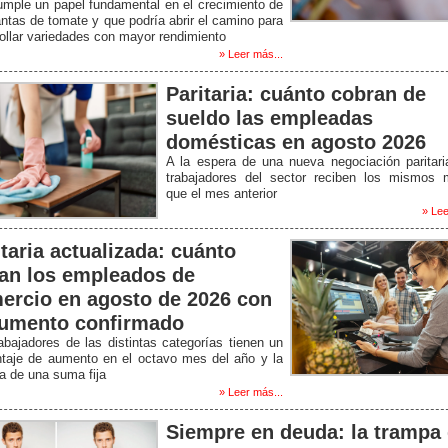
mple un papel fundamental en el crecimiento de
antas de tomate y que podría abrir el camino para
ollar variedades con mayor rendimiento
» Leer más...
Paritaria: cuánto cobran de
sueldo las empleadas
domésticas en agosto 2026
A la espera de una nueva negociación paritari
trabajadores del sector reciben los mismos 
que el mes anterior
» Lee
itaria actualizada: cuánto
an los empleados de
ercio en agosto de 2026 con
aumento confirmado
abajadores de las distintas categorías tienen un
ntaje de aumento en el octavo mes del año y la
a de una suma fija
» Leer más...
Siempre en deuda: la trampa