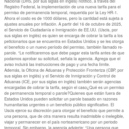
Nacional (DHS, por sus siglas en inglés) notificó, a través del
Registro Federal, la implementación de una nueva tarifa para el
permiso de permanencia temporal, requerida por la Ley HR-1.
Ahora el costo es de 1000 dólares, pero la cantidad está sujeta a
ajustes anuales por inflación. A partir del 16 de octubre de 2025,
el Servicio de Ciudadanía e Inmigración de EE.UU. (Uscis, por
sus siglas en inglés) es quien se encarga de cobrar la tarifa a los
peticionarios que se encuentra en Estados Unidos y se les otorga
el beneficio o un nuevo período del permiso, también llamado re-
parole. “Le notificaremos que debe pagar esta tarifa antes de que
podamos aprobar su solicitud, señala la agencia. Agrega que el
aviso incluirá las instrucciones de pago y una fecha límite.
Además, la Oficina de Aduanas y Protección Fronteriza (CBP, por
sus siglas en inglés) y el Servicio de Inmigración y Control de
Aduanas (ICE, por sus siglas en inglés) también serán agencias
encargadas de cobrar la tarifa, según el caso¿Qué es un permiso
de permanencia temporal o parole?Quienes que están fuera de
Estados Unidos pueden solicitar un parole basado en razones
humanitarias urgentes o un beneficio público significativo. El
Uscis ejerce su discreción para otorgar el beneficio que permite a
una persona, que de otra manera resulta inadmisible o inelegible,
viajar y permanecer en el país norteamericano por un periodo
temporal. Sin embargo, la agencia advierte: “Una persona que