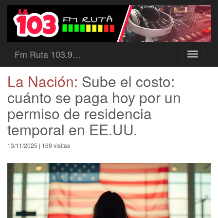
Fm Ruta 103.9…
Toggle
navigati
La Nación:
Sube el costo:
cuánto se paga hoy por un
permiso de residencia
temporal en EE.UU.
13/11/2025 | 169 visitas