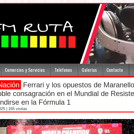
Comercios y Servicios
Teléfonos
Galerías
Contacto
Nación
Ferrari y los opuestos de Maranello
oble consagración en el Mundial de Resist
ndirse en la Fórmula 1
2025
| 165 visitas