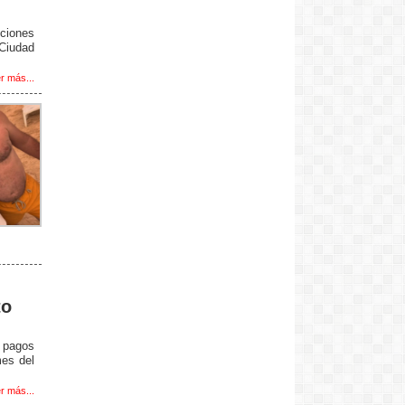
ciones
 Ciudad
r más...
to
e pagos
mes del
r más...