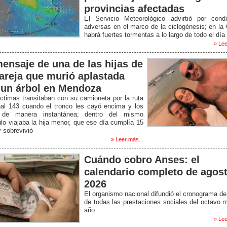
provincias afectadas
El Servicio Meteorológico advirtió por condi
adversas en el marco de la ciclogénesis; en la
habrá fuertes tormentas a lo largo de todo el día
» Lee
mensaje de una de las hijas de
pareja que murió aplastada
 un árbol en Mendoza
ctimas transitaban con su camioneta por la ruta
nal 143 cuando el tronco les cayó encima y los
de manera instantánea; dentro del mismo
lo viajaba la hija menor, que ese día cumplía 15
 sobrevivió
» Leer más...
Cuándo cobro Anses: el
calendario completo de agos
2026
El organismo nacional difundió el cronograma d
de todas las prestaciones sociales del octavo 
año
» Lee