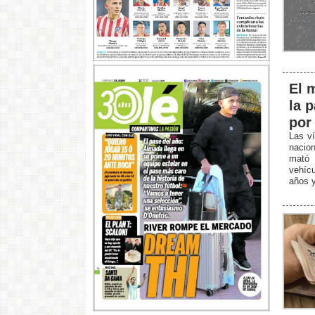
El 
la 
por
Las ví
nacio
mató 
vehícu
años y