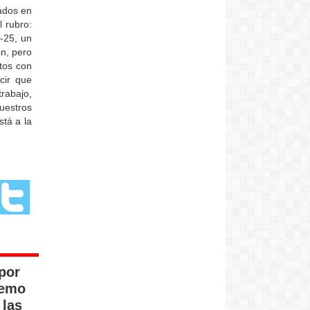
Junín de los Andes presente un
ados en
cacereño. Muy buena la radio
l rubro:
Marina:
-25, un
Muy linda la nueva web..
ón, pero
Felicitaciones!
otos con
cir que
rabajo,
uestros
stá a la
 por
remo
 las