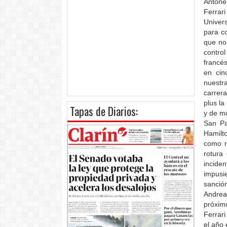
Antone
Ferrar
Univer
para c
que no 
contro
francé
en cin
nuestra
carrer
plus la
Tapas de Diarios:
y de mo
San Pa
Hamilt
como re
rotura
incide
impusi
sanció
Andrea
próxim
Ferrari
el año 