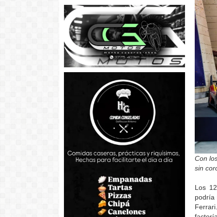
Con los
sin co
Los 12
podría
Ferrar
factorí