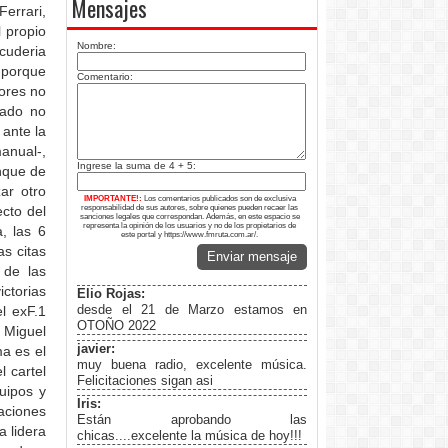
Mensajes
Ferrari,
l propio
Nombre:
cuderia
 porque
Comentario:
ores no
sado no
 ante la
anual-,
Ingrese la suma de 4 + 5:
nque de
ar otro
IMPORTANTE!:
Los comentarios publicados son de exclusiva
cto del
responsabilidad de sus autores, sobre quienes pueden recaer las
sanciones legales que correspondan. Además, en este espacio se
representa la opinión de los usuarios y no de los propietarios de
, las 6
este portal y https://www.fmruta.com.ar/.
s citas
Enviar mensaje
 de las
ictorias
Elio Rojas:
desde el 21 de Marzo estamos en
l exF.1
OTOÑO 2022
, Miguel
javier:
ma es el
muy buena radio, excelente música.
 cartel
Felicitaciones sigan asi
uipos y
Iris:
aciones
Están aprobando las
a lidera
chicas....excelente la música de hoy!!!