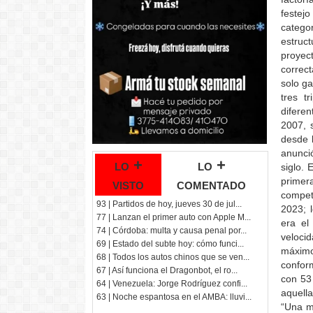
festej
catego
estruc
proyec
correct
solo ga
tres t
diferen
2007, 
desde 
anunci
lo +
lo +
siglo. 
primer
visto
comentado
compete
93 | Partidos de hoy, jueves 30 de jul...
2023; 
77 | Lanzan el primer auto con Apple M...
era el
74 | Córdoba: multa y causa penal por...
veloci
69 | Estado del subte hoy: cómo funci...
máximo
68 | Todos los autos chinos que se ven...
confor
67 | Así funciona el Dragonbot, el ro...
con 53 
64 | Venezuela: Jorge Rodríguez confi...
aquella
63 | Noche espantosa en el AMBA: lluvi...
“Una m