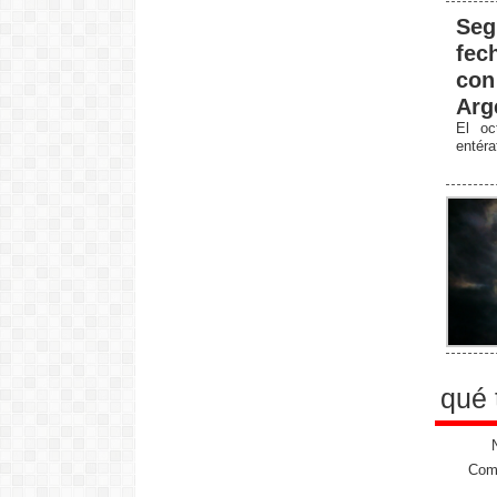
Seg
fec
con
Arg
El oc
entér
qué 
Come