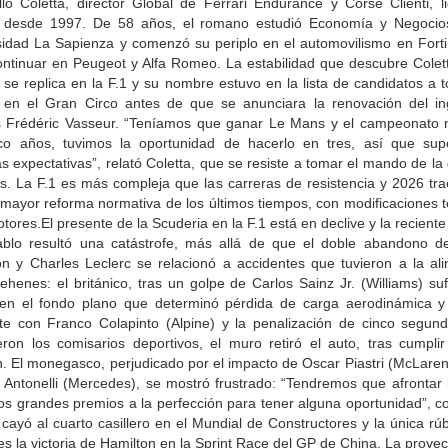
llo Coletta, director Global de Ferrari Endurance y Corse Clienti, l
i desde 1997. De 58 años, el romano estudió Economía y Negocio
sidad La Sapienza y comenzó su periplo en el automovilismo en Forti
ontinuar en Peugeot y Alfa Romeo. La estabilidad que descubre Colett
se replica en la F.1 y su nombre estuvo en la lista de candidatos a 
l en el Gran Circo antes de que se anunciara la renovación del in
s Frédéric Vasseur. “Teníamos que ganar Le Mans y el campeonato 
co años, tuvimos la oportunidad de hacerlo en tres, así que su
s expectativas”, relató Coletta, que se resiste a tomar el mando de la 
as. La F.1 es más compleja que las carreras de resistencia y 2026 tr
 mayor reforma normativa de los últimos tiempos, con modificaciones 
tores.El presente de la Scuderia en la F.1 está en declive y la reciente 
blo resultó una catástrofe, más allá de que el doble abandono d
on y Charles Leclerc se relacionó a accidentes que tuvieron a la ali
henes: el británico, tras un golpe de Carlos Sainz Jr. (Williams) su
 en el fondo plano que determinó pérdida de carga aerodinámica y 
nte con Franco Colapinto (Alpine) y la penalización de cinco segun
eron los comisarios deportivos, el muro retiró el auto, tras cumplir
n. El monegasco, perjudicado por el impacto de Oscar Piastri (McLaren
 Antonelli (Mercedes), se mostró frustrado: “Tendremos que afrontar l
os grandes premios a la perfección para tener alguna oportunidad”, c
 cayó al cuarto casillero en el Mundial de Constructores y la única rú
es la victoria de Hamilton en la Sprint Race del GP de China. La proye