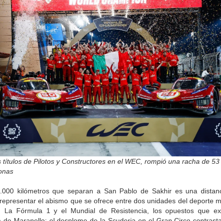
 títulos de Pilotos y Constructores en el WEC, rompió una racha de 53
ronas
.000 kilómetros que separan a San Pablo de Sakhir es una distan
 representar el abismo que se ofrece entre dos unidades del deporte m
i. La Fórmula 1 y el Mundial de Resistencia, los opuestos que ex
a de Maranello: el desplome de la Scuderia en el Gran Circo contrast