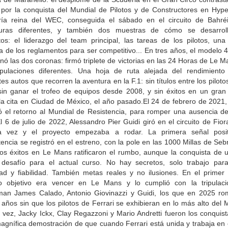
o por la conquista del Mundial de Pilotos y de Constructores en Hyper
ría reina del WEC, conseguida el sábado en el circuito de Bahré
turas diferentes, y también dos muestras de cómo se desarrol
tos: el liderazgo del team principal, las tareas de los pilotos, una 
a de los reglamentos para ser competitivo... En tres años, el modelo
nó las dos coronas: firmó triplete de victorias en las 24 Horas de Le 
ripulaciones diferentes. Una hoja de ruta alejada del rendimiento
tes autos que recorren la aventura en la F.1: sin títulos entre los pilot
sin ganar el trofeo de equipos desde 2008, y sin éxitos en un gran
la cita en Ciudad de México, el año pasado.El 24 de febrero de 2021, 
ó el retorno al Mundial de Resistencia, para romper una ausencia d
El 6 de julio de 2022, Alessandro Pier Guidi giró en el circuito de Fio
a vez y el proyecto empezaba a rodar. La primera señal posi
ncia se registró en el estreno, con la pole en las 1000 Millas de Seb
los éxitos en Le Mans ratificaron el rumbo, aunque la conquista de un
 desafío para el actual curso. No hay secretos, solo trabajo para
dad y fiabilidad. También metas reales y no ilusiones. En el primer 
 objetivo era vencer en Le Mans y lo cumplió con la tripulac
man James Calado, Antonio Giovinazzi y Guidi, los que en 2025 ro
años sin que los pilotos de Ferrari se exhibieran en lo más alto del 
 vez, Jacky Ickx, Clay Regazzoni y Mario Andretti fueron los conquis
agnífica demostración de que cuando Ferrari está unida y trabaja en 