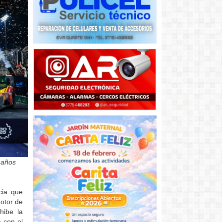
 años
cia que
otor de
hibe la
a con el