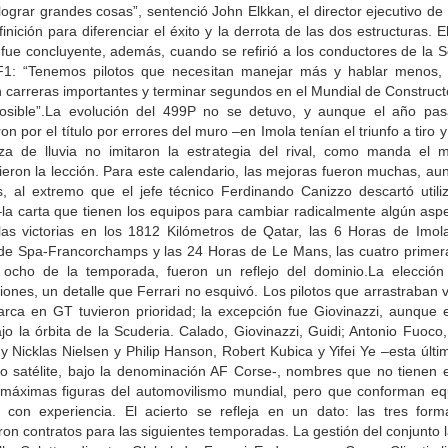
ograr grandes cosas”, sentenció John Elkkan, el director ejecutivo de 
inición para diferenciar el éxito y la derrota de las dos estructuras. E
 fue concluyente, además, cuando se refirió a los conductores de la S
F1: “Tenemos pilotos que necesitan manejar más y hablar menos,
 carreras importantes y terminar segundos en el Mundial de Construct
osible”.La evolución del 499P no se detuvo, y aunque el año pa
on por el título por errores del muro –en Imola tenían el triunfo a tiro y
a de lluvia no imitaron la estrategia del rival, como manda el m
ieron la lección. Para este calendario, las mejoras fueron muchas, au
es, al extremo que el jefe técnico Ferdinando Canizzo descartó utiliz
–la carta que tienen los equipos para cambiar radicalmente algún aspe
 las victorias en los 1812 Kilómetros de Qatar, las 6 Horas de Imola
de Spa-Francorchamps y las 24 Horas de Le Mans, las cuatro primera
 ocho de la temporada, fueron un reflejo del dominio.La elección
ciones, un detalle que Ferrari no esquivó. Los pilotos que arrastraban v
arca en GT tuvieron prioridad; la excepción fue Giovinazzi, aunque e
jo la órbita de la Scuderia. Calado, Giovinazzi, Guidi; Antonio Fuoco
y Nicklas Nielsen y Philip Hanson, Robert Kubica y Yifei Ye –esta últi
to satélite, bajo la denominación AF Corse-, nombres que no tienen el
 máximas figuras del automovilismo mundial, pero que conforman eq
n con experiencia. El acierto se refleja en un dato: las tres form
on contratos para las siguientes temporadas. La gestión del conjunto l