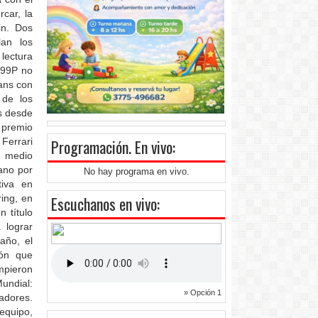
car, la
in. Dos
lan los
lectura
 499P no
Mans con
 de los
os desde
 premio
Ferrari
Programación
. En vivo:
e medio
rano por
No hay programa en vivo.
tiva en
ring, en
Escuchanos en vivo:
 título
 lograr
año, el
ión que
mpieron
Mundial:
» Opción 1
tadores.
equipo,