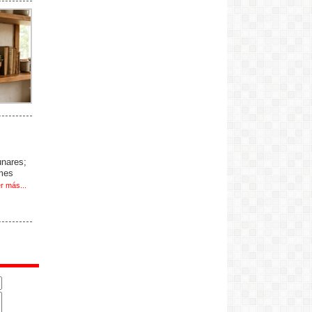
unares;
 mes
r más...