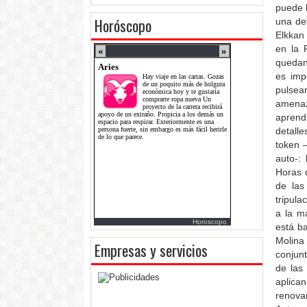
puede l
Horóscopo
una def
Elkkan
en la 
quedan
es imp
pulsear
amenaz
aprend
detall
token 
auto-:
Horas 
de las
tripula
a la m
Horoscopo
está ba
Molina 
Empresas y servicios
conjun
de las
aplica
renovar