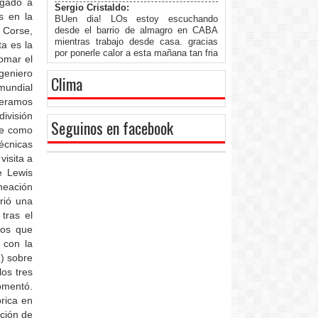
igado a
Sergio Cristaldo:
s en la
BUen dia! LOs estoy escuchando
 Corse,
desde el barrio de almagro en CABA
mientras trabajo desde casa. gracias
a es la
por ponerle calor a esta mañana tan fria
tomar el
aca tambien. Saludos!
geniero
Clima
RUBENS SIVIERO:
mundial
HOY 12 DE JUNIO SE CUMPLE UN
peramos
AÑO MAS DE LA PARTIDA DE DOÑA
PETRA PEPA VARGAS DE SIVIERO,
división
Seguinos en facebook
TE RECUERDO CON MUCHO AMOR
ae como
DESCANSA EN PAZ MAMA.
técnicas
Eli:
visita a
Me re divierten chicos son lo más y
e Lewis
siempre con buena música . Besos a
neación
mí flia de Caseros los escucho desde
concordia
frió una
tras el
daniel:
muy buena radio. soy de monte
dos que
caseros ,vivo en buenos aires pero no
 con la
dejo de visitar mi hermosa ciudad
) sobre
correntina
os tres
Jose Luis :
omentó.
saludos De Parte De Flor Tambien
brica en
Carlos Domínguez :
cción de
Que bueno volver a escucharlos desde