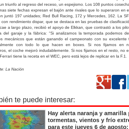
un triunfo al regreso del receso, un espejismo. Los 108 puntos cosech
imas siete fechas expresan el bajón ante rivales que lo superaron en e
n juntó 197 unidades; Red Bull Racing, 172 y Mercedes, 162. La SF
con rendimiento dispar, que se destaca en las pruebas de clasificaci
ae a largo plazo, recibió el apoyo de Elkkan, que contrastó a los pil
ea del garaje y la fábrica: “Si analizamos la temporada podemos de
s mecánicos que están ganando el campeonato con su excelente t
almente con todo lo que hacen en boxes. Si nos fijamos en n
ros, el coche mejoró indudablemente. Si nos fijamos en el resto, no e
.Ferrari tiene la receta en el WEC, pero está lejos de replicar en la F.1.
te: La Nación
ién te puede interesar:
Hay alerta naranja y amarilla
tormentas, vientos y frío ext
para este jueves 6 de agosto: