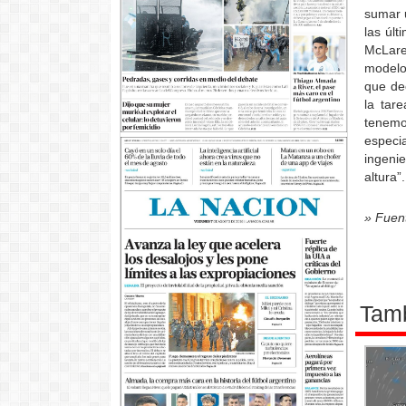
sumar 
las últ
McLare
modelo 
que dec
la tar
tenemo
especi
ingenie
altura”
» Fuen
Tamb