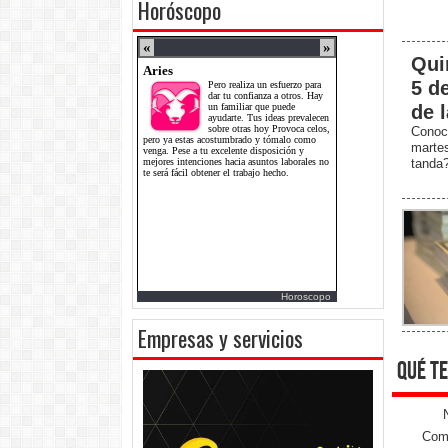
Horóscopo
Qui
5 d
de 
Conoc
marte
tanda
Horoscopo
Empresas y servicios
qué te
Come