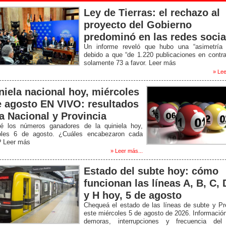
Ley de Tierras: el rechazo al
proyecto del Gobierno
predominó en las redes socia
Un informe reveló que hubo una “asimetría b
debido a que “de 1.220 publicaciones en contr
solamente 73 a favor. Leer más
» Lee
niela nacional hoy, miércoles
e agosto EN VIVO: resultados
la Nacional y Provincia
é los números ganadores de la quiniela hoy,
oles 6 de agosto. ¿Cuáles encabezaron cada
? Leer más
» Leer más...
Estado del subte hoy: cómo
funcionan las líneas A, B, C, 
y H hoy, 5 de agosto
Chequeá el estado de las líneas de subte y P
este miércoles 5 de agosto de 2026. Informació
demoras, interrupciones y frecuencia del