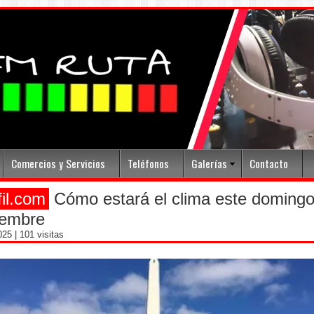
Comercios y Servicios
Teléfonos
Galerías
Contacto
fil.com
Cómo estará el clima este domingo
iembre
2025
| 101 visitas