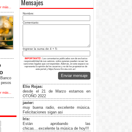
Mensajes
r más...
Nombre:
Comentario:
Ingrese la suma de 4 + 5:
IMPORTANTE!:
Los comentarios publicados son de exclusiva
responsabilidad de sus autores, sobre quienes pueden recaer las
o
sanciones legales que correspondan. Además, en este espacio se
representa la opinión de los usuarios y no de los propietarios de
este portal y https://www.fmruta.com.ar/.
to
Enviar mensaje
l Banco
5 pesos
Elio Rojas:
desde el 21 de Marzo estamos en
r más...
OTOÑO 2022
javier:
muy buena radio, excelente música.
Felicitaciones sigan asi
Iris:
Están aprobando las
chicas....excelente la música de hoy!!!