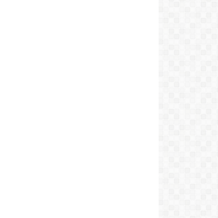
Junín de los Andes presente un
cacereño. Muy buena la radio
Marina:
Muy linda la nueva web..
Felicitaciones!