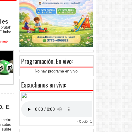
les
rutal”
a” hubo
r más...
Programación
. En vivo:
No hay programa en vivo.
Escuchanos en vivo:
D, E
remetro
» Opción 1
n sobre
 subte