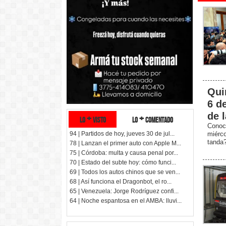
Qui
6 d
de 
lo + visto
lo + comentado
Conoc
94 | Partidos de hoy, jueves 30 de jul...
miérc
tanda
78 | Lanzan el primer auto con Apple M...
75 | Córdoba: multa y causa penal por...
70 | Estado del subte hoy: cómo funci...
69 | Todos los autos chinos que se ven...
68 | Así funciona el Dragonbot, el ro...
65 | Venezuela: Jorge Rodríguez confi...
64 | Noche espantosa en el AMBA: lluvi...