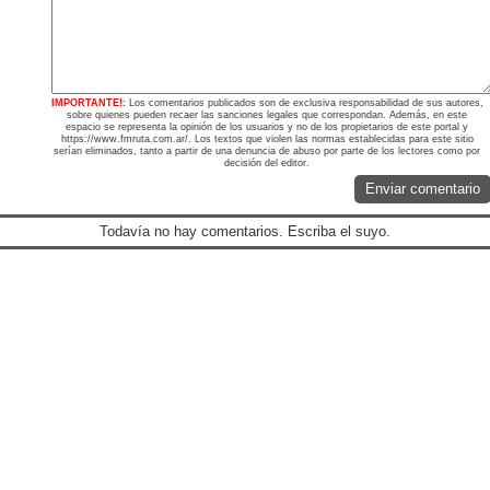
IMPORTANTE!:
Los comentarios publicados son de exclusiva responsabilidad de sus autores,
sobre quienes pueden recaer las sanciones legales que correspondan. Además, en este
espacio se representa la opinión de los usuarios y no de los propietarios de este portal y
https://www.fmruta.com.ar/. Los textos que violen las normas establecidas para este sitio
serían eliminados, tanto a partir de una denuncia de abuso por parte de los lectores como por
decisión del editor.
Enviar comentario
Todavía no hay comentarios. Escriba el suyo.