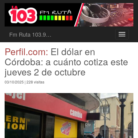
Fm Ruta 103.9…
Toggle
navigati
Perfil.com:
El dólar en
Córdoba: a cuánto cotiza este
jueves 2 de octubre
03/10/2025 | 228 visitas