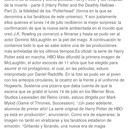
de la muerte - parte II (Harry Potter and the Deathly Hallows -
Part 2), la fidelidad de los “Potterhead” (forma en la que se
denomina a los fanáticos de este universo). Y son justamente
ellos quienes el lunes 14 de julio recibieron la mejor sorpresa: la
confirmación de que la nueva serie ambientada en el mundo que
creó J.K. Rowling ya comenzó a filmarse y hasta se pudo ver al
actor Dominic McLaughlin en la piel del mago. A continuación te
contamos todo lo que se sabe sobre una de las producciones
más anheladas de los últimos tiempos.Es oficial: la serie de Harry
Potter está en marcha. HBO Max difundió la primera imagen de
McLaughlin, el actor escocés de 11 años que fue elegido para
asumir el rol protagónico, el cual, en las películas, estuvo
interpretado por Daniel Radcliffe. En la foto se pudo ver al joven
con los anteojos circulares, la cicatriz en la frente y el uniforme de
Hogwarts. Sostenía una pizarra que daba cuenta de que la
escena que se grabó el lunes 14 de julio en los Warner Bros.
Studios Leavesden del Reino Unido, estuvo dirigida por Mark
Mylod (Game of Thrones, Succession). “¡Un paso adelante,
alumnos de primer año! La serie original de Harry Potter de HBO
ya está en producción”, anunciaron. Como era de esperarse, la
imagen no tardó en viralizarse y los fanáticos estallaron de
emoción. “Gritando y llorando, una nueva era de magia