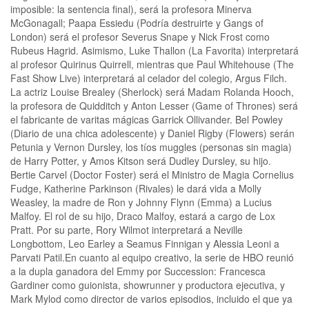
imposible: la sentencia final), será la profesora Minerva
McGonagall; Paapa Essiedu (Podría destruirte y Gangs of
London) será el profesor Severus Snape y Nick Frost como
Rubeus Hagrid. Asimismo, Luke Thallon (La Favorita) interpretará
al profesor Quirinus Quirrell, mientras que Paul Whitehouse (The
Fast Show Live) interpretará al celador del colegio, Argus Filch.
La actriz Louise Brealey (Sherlock) será Madam Rolanda Hooch,
la profesora de Quidditch y Anton Lesser (Game of Thrones) será
el fabricante de varitas mágicas Garrick Ollivander. Bel Powley
(Diario de una chica adolescente) y Daniel Rigby (Flowers) serán
Petunia y Vernon Dursley, los tíos muggles (personas sin magia)
de Harry Potter, y Amos Kitson será Dudley Dursley, su hijo.
Bertie Carvel (Doctor Foster) será el Ministro de Magia Cornelius
Fudge, Katherine Parkinson (Rivales) le dará vida a Molly
Weasley, la madre de Ron y Johnny Flynn (Emma) a Lucius
Malfoy. El rol de su hijo, Draco Malfoy, estará a cargo de Lox
Pratt. Por su parte, Rory Wilmot interpretará a Neville
Longbottom, Leo Earley a Seamus Finnigan y Alessia Leoni a
Parvati Patil.En cuanto al equipo creativo, la serie de HBO reunió
a la dupla ganadora del Emmy por Succession: Francesca
Gardiner como guionista, showrunner y productora ejecutiva, y
Mark Mylod como director de varios episodios, incluido el que ya