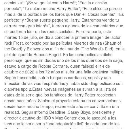
comienza“; ”¡Se ve genial como Harry!“; ”Fue la elección
perfecta”; “Te quiero mucho Harry Potter”; “Este chico se parece
más al de la portada de los libros que Daniel. Cosas buenas”; “Es
perfecto” y “Buena suerte pequeño Harry. Estaremos viendo tu
carrera con gran interés”, fueron algunos de los comentarios que
se pudieron leer en las redes sociales. Por otra parte, este
martes 15 de julio, se dio a conocer la primera imagen del actor
Nick Frost, conocido por las películas Muertos de risa (Shaun of
the Dead) y Bienvenidos al fin del mundo (The World’s End), en la
piel del querido Rubeus Hagrid. En las ocho películas dicho
personaje, que es sin dudas uno de los más queridos de la saga,
estuvo a cargo de Robbie Coltrane, quien falleció el 14 de
octubre de 2022 a los 72 años al sufrir una falla orgánica múltiple.
Según trascendió, sufría bloqueos cardíacos, sepsis y una
infección de las vías respiratorias y había sido diagnosticado con
diabetes tipo 2.Estas nuevas imágenes se suman a la lista de
datos de la serie que los fanáticos de Harry Potter recolectan
desde hace años. Si bien el proyecto estaba en conversaciones
desde hace mucho tiempo, recién este año se convirtió en una
realidad. Según informó Deadline, Casey Bloys, presidente y
director ejecutivo de HBO y Max Contenidos, le aseguró a los
fans que la serie sería “una adaptación fiel” de cada uno de los