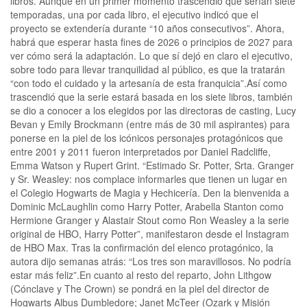
libros. Aunque en un primer momento trascendió que serían siete
temporadas, una por cada libro, el ejecutivo indicó que el
proyecto se extendería durante “10 años consecutivos”. Ahora,
habrá que esperar hasta fines de 2026 o principios de 2027 para
ver cómo será la adaptación. Lo que sí dejó en claro el ejecutivo,
sobre todo para llevar tranquilidad al público, es que la tratarán
“con todo el cuidado y la artesanía de esta franquicia”.Así como
trascendió que la serie estará basada en los siete libros, también
se dio a conocer a los elegidos por las directoras de casting, Lucy
Bevan y Emily Brockmann (entre más de 30 mil aspirantes) para
ponerse en la piel de los icónicos personajes protagónicos que
entre 2001 y 2011 fueron interpretados por Daniel Radcliffe,
Emma Watson y Rupert Grint. “Estimado Sr. Potter, Srta. Granger
y Sr. Weasley: nos complace informarles que tienen un lugar en
el Colegio Hogwarts de Magia y Hechicería. Den la bienvenida a
Dominic McLaughlin como Harry Potter, Arabella Stanton como
Hermione Granger y Alastair Stout como Ron Weasley a la serie
original de HBO, Harry Potter”, manifestaron desde el Instagram
de HBO Max. Tras la confirmación del elenco protagónico, la
autora dijo semanas atrás: “Los tres son maravillosos. No podría
estar más feliz”.En cuanto al resto del reparto, John Lithgow
(Cónclave y The Crown) se pondrá en la piel del director de
Hogwarts Albus Dumbledore; Janet McTeer (Ozark y Misión