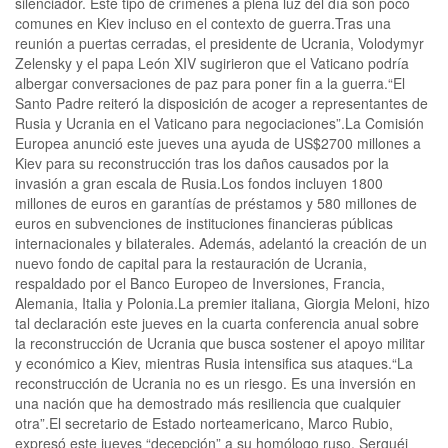
silenciador. Este tipo de crímenes a plena luz del día son poco
comunes en Kiev incluso en el contexto de guerra.Tras una
reunión a puertas cerradas, el presidente de Ucrania, Volodymyr
Zelensky y el papa León XIV sugirieron que el Vaticano podría
albergar conversaciones de paz para poner fin a la guerra.“El
Santo Padre reiteró la disposición de acoger a representantes de
Rusia y Ucrania en el Vaticano para negociaciones”.La Comisión
Europea anunció este jueves una ayuda de US$2700 millones a
Kiev para su reconstrucción tras los daños causados por la
invasión a gran escala de Rusia.Los fondos incluyen 1800
millones de euros en garantías de préstamos y 580 millones de
euros en subvenciones de instituciones financieras públicas
internacionales y bilaterales. Además, adelantó la creación de un
nuevo fondo de capital para la restauración de Ucrania,
respaldado por el Banco Europeo de Inversiones, Francia,
Alemania, Italia y Polonia.La premier italiana, Giorgia Meloni, hizo
tal declaración este jueves en la cuarta conferencia anual sobre
la reconstrucción de Ucrania que busca sostener el apoyo militar
y económico a Kiev, mientras Rusia intensifica sus ataques.“La
reconstrucción de Ucrania no es un riesgo. Es una inversión en
una nación que ha demostrado más resiliencia que cualquier
otra”.El secretario de Estado norteamericano, Marco Rubio,
expresó este jueves “decepción” a su homólogo ruso, Serguéi