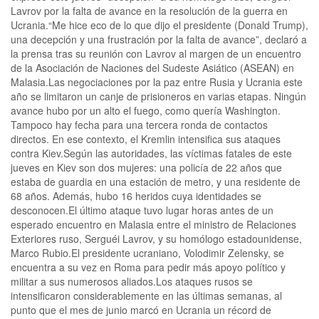
Lavrov por la falta de avance en la resolución de la guerra en
Ucrania.“Me hice eco de lo que dijo el presidente (Donald Trump),
una decepción y una frustración por la falta de avance”, declaró a
la prensa tras su reunión con Lavrov al margen de un encuentro
de la Asociación de Naciones del Sudeste Asiático (ASEAN) en
Malasia.Las negociaciones por la paz entre Rusia y Ucrania este
año se limitaron un canje de prisioneros en varias etapas. Ningún
avance hubo por un alto el fuego, como quería Washington.
Tampoco hay fecha para una tercera ronda de contactos
directos. En ese contexto, el Kremlin intensifica sus ataques
contra Kiev.Según las autoridades, las víctimas fatales de este
jueves en Kiev son dos mujeres: una policía de 22 años que
estaba de guardia en una estación de metro, y una residente de
68 años. Además, hubo 16 heridos cuya identidades se
desconocen.El último ataque tuvo lugar horas antes de un
esperado encuentro en Malasia entre el ministro de Relaciones
Exteriores ruso, Serguéi Lavrov, y su homólogo estadounidense,
Marco Rubio.El presidente ucraniano, Volodimir Zelensky, se
encuentra a su vez en Roma para pedir más apoyo político y
militar a sus numerosos aliados.Los ataques rusos se
intensificaron considerablemente en las últimas semanas, al
punto que el mes de junio marcó en Ucrania un récord de