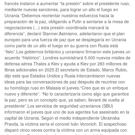
francés instaron a aumentar “la presión” sobre el presidente ruso,
mediante nuevas sanciones, para lograr un alto el fuego en
Ucrania.“Debemos reorientar nuestros esfuerzos hacia la
preparación de la paz, obligando a Putin a sentarse a la mesa de
negociaciones (...) esta presión coordinada marcará la
diferencia”, declaró Starmer.Asimismo, adelantaron que el plan
europeo para una fuerza de paz que se desplegaría en Ucrania
como parte de un alto el fuego en su guerra con Rusia está
“listo”.Los gobiernos británico y ucraniano firmaron este jueves un
acuerdo “histórico”. Londres suministrará 5.000 nuevos misiles de
defensa aérea Thales a Kiev y ayuda a Kiev por 283 millones de
libras adicionales en 2025.El secretario de Estado, Marco Rubio,
dijo este que Estados Unidos y Rusia intercambiaron nuevas
ideas para las conversaciones de paz después de reunirse con
su homólogo ruso en Malasia el jueves.“Creo que es un enfoque
nuevo y diferente”. “No lo caracterizaría como algo que garantice
la paz, pero es un concepto que, ya saben, llevaré de vuelta al
presidente”.Los servicios de seguridad ucranianos (SBU)
informaron el jueves que uno de sus agentes fue asesinado en la
capital de Ucrania. Según el medio independiente Ukrainska
Pravda, la víctima sería el coronel Iván Voronich. El sospechoso
disparó cinco veces contra la víctima con un arma equipada con