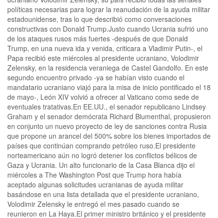
políticas necesarias para lograr la reanudación de la ayuda militar
estadounidense, tras lo que describió como conversaciones
constructivas con Donald Trump.Justo cuando Ucrania sufrió uno
de los ataques rusos más fuertes -después de que Donald
Trump, en una nueva ida y venida, criticara a Vladimir Putin-, el
Papa recibió este miércoles al presidente ucraniano, Volodimir
Zelensky, en la residencia veraniega de Castel Gandolfo. En este
segundo encuentro privado -ya se habían visto cuando el
mandatario ucraniano viajó para la misa de inicio pontificado el 18
de mayo-, León XIV volvió a ofrecer al Vaticano como sede de
eventuales tratativas.En EE.UU., el senador republicano Lindsey
Graham y el senador demócrata Richard Blumenthal, propusieron
en conjunto un nuevo proyecto de ley de sanciones contra Rusia
que propone un arancel del 500% sobre los bienes importados de
países que continúan comprando petróleo ruso.El presidente
norteamericano aún no logró detener los conflictos bélicos de
Gaza y Ucrania. Un alto funcionario de la Casa Blanca dijo el
miércoles a The Washington Post que Trump hora había
aceptado algunas solicitudes ucranianas de ayuda militar
basándose en una lista detallada que el presidente ucraniano,
Volodimir Zelensky le entregó el mes pasado cuando se
reunieron en La Haya.El primer ministro británico y el presidente